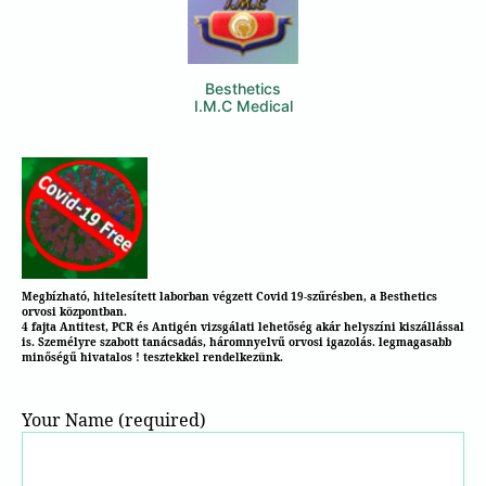
Besthetics
I.M.C Medical
Megbízható, hitelesített laborban végzett Covid 19-szűrésben, a
Besthetics
orvosi központban
.
4
fajta
Antitest,
PCR
és
Antigén
vizsgálati lehetőség akár helyszíni kiszállással
is. Személyre szabott tanácsadás,
háromnyelvű orvosi igazolás
.
legmagasabb
minőségű hivatalos ! tesztekkel
rendelkezünk.
Your Name (required)