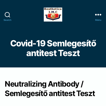
Search
Menu
B
e
s
t
Covid-19 Semlegesítő
h
e
antitest Teszt
t
i
c
s
I
.
Neutralizing Antibody /
M
Semlegesítő antitest
Teszt
.
C