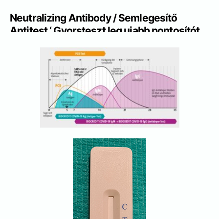
Neutralizing Antibody
/
Semlegesítő
Antitest
‘
Gyorsteszt
leg ujabb pontosítót
specifikus
teszt az immunrendszer során
termelődő ellenanyagot, oltas utani pontos
állapotát méri. hogy elegendo E , kizarolag
A Covid elleni Antitestek alap
mennyiséget.
10 Perc.
SARS-CoV-2
semlegesítő antitest
tesztkészlet (LFIA) vagy elisa SARS-CoV-
2 semlegesítő antitest tesztkészlet
gyorsan és pontosan kimutathatja a
semlegesítő antitesteket. A SARS-CoV-2
semlegesítő antitest fontos marker az új
koronavírus
vakcinák hatékonyságának
elérésében. A reagens az antitestek
kimutatásának semlegesítésére szolgál az