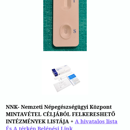
egyének mintáiban
elso
és a masodik
oltas
után
vagy eltávolítva a COVID-19-ből. ●
Érzékenység:>
98%
●
Specifikáció:>
98%
● Reakcióidő: 15 perc ● Minta: szérum,
plazma vagy teljes vér, ujjbegyből vett
vérből.
NNK- Nemzeti Népegészségügyi Központ
MINTAVÉTEL CÉLJÁBÓL FELKERESHETŐ
INTÉZMÉNYEK LISTÁJA +
A hivatalos lista
És A térkép Belépési Link