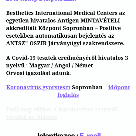
Besthetics International Medical Centers az
egyetlen hivatalos Antigen MINTAVÉTELI
akkreditált Központ Sopronban –
Positive
esetekben automatikusan bejelentés az
ANTSZ” OSZIR Járványügyi szakrendszere.
A Covid-19 tesztek eredményéről hivatalos 3
nyelvű
:
Magyar / Angol / Német
Orvosi
igazolást adunk
.
Koronavírus gyorsteszt
Sopronban –
időpont
foglalás
Tudj meg
többet
A
koronavírus
tesztről
:
Tovább az Oldalra
Jelentkezes :
E-mail