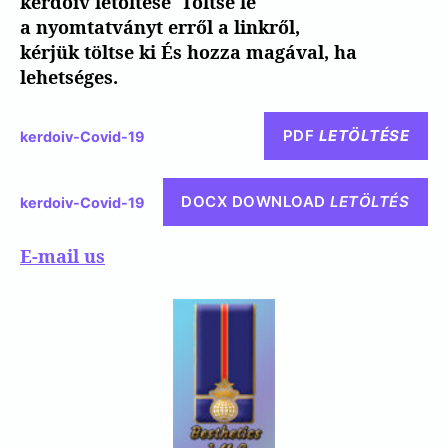
kerdoiv letöltése
Töltse le
a nyomtatványt erről a linkről,
kérjük
töltse ki És hozza magával, ha
lehetséges.
PDF
LETÖLTÉSE
kerdoiv
-Covid-19
DOCX DOWNLOAD
LETÖLTÉS
kerdoiv
-Covid-19
E-mail us