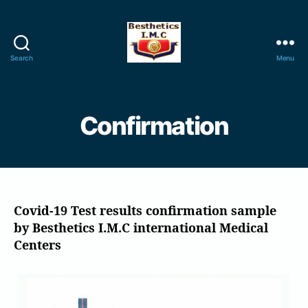
Search
Menu
B
e
s
t
Confirmation
h
e
t
i
c
s
Covid-19 Test results confirmation sample
I
by Besthetics I.M.C international Medical
.
Centers
M
.
C